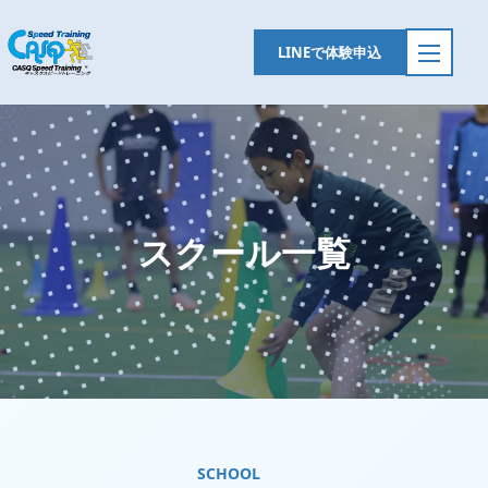
LINEで体験申込
メ
ニ
ュ
ー
を
開
閉
スクール一覧
SCHOOL